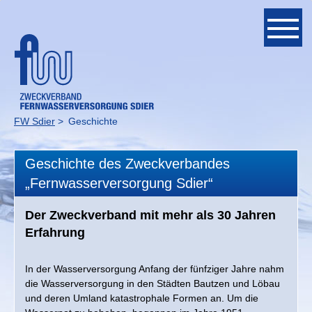
Navigation
überspringen
Unternehmen
Ansprechpartner
FW Sdier
Geschichte
Verbandsmitglieder
Geschichte des Zweckverbandes
Fördermittelprojekt
„Fernwasserversorgung Sdier“
Ausbildung
Der Zweckverband mit mehr als 30 Jahren
Erfahrung
Geschichte
In der Wasserversorgung Anfang der fünfziger Jahre nahm
Bauabschnitte
die Wasserversorgung in den Städten Bautzen und Löbau
und deren Umland katastrophale Formen an. Um die
Werdegang