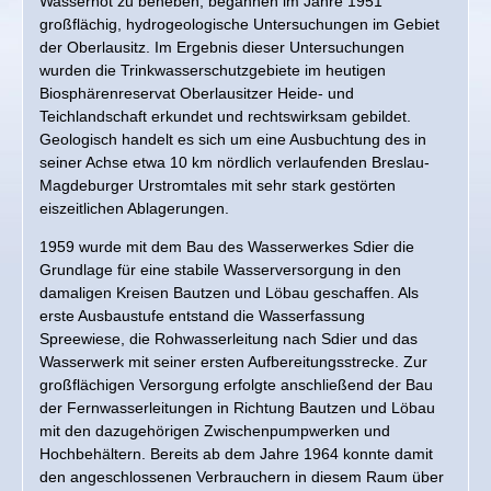
Wassernot zu beheben, begannen im Jahre 1951
großflächig, hydrogeologische Untersuchungen im Gebiet
der Oberlausitz. Im Ergebnis dieser Untersuchungen
Unser Wasser
wurden die Trinkwasserschutzgebiete im heutigen
Biosphärenreservat Oberlausitzer Heide- und
Unsere Kunden
Teichlandschaft erkundet und rechtswirksam gebildet.
Geologisch handelt es sich um eine Ausbuchtung des in
Verbrauch
seiner Achse etwa 10 km nördlich verlaufenden Breslau-
Magdeburger Urstromtales mit sehr stark gestörten
eiszeitlichen Ablagerungen.
Versorgungsnetz
1959 wurde mit dem Bau des Wasserwerkes Sdier die
Grundlage für eine stabile Wasserversorgung in den
Leitungsauskunft
damaligen Kreisen Bautzen und Löbau geschaffen. Als
erste Ausbaustufe entstand die Wasserfassung
Spreewiese, die Rohwasserleitung nach Sdier und das
Wasserwerk mit seiner ersten Aufbereitungsstrecke. Zur
großflächigen Versorgung erfolgte anschließend der Bau
der Fernwasserleitungen in Richtung Bautzen und Löbau
mit den dazugehörigen Zwischenpumpwerken und
Hochbehältern. Bereits ab dem Jahre 1964 konnte damit
den angeschlossenen Verbrauchern in diesem Raum über