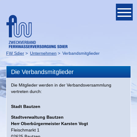
Navigation
überspringen
Unternehmen
Ansprechpartner
FW Sdier
Unternehmen
Verbandsmitglieder
Verbandsmitglieder
Die Verbandsmitglieder
Fördermittelprojekt
Die Mitglieder werden in der Verbandsversammlung
Ausbildung
vertreten durch:
Geschichte
Stadt Bautzen
Stadtverwaltung Bautzen
Bauabschnitte
Herr Oberbürgermeister Karsten Vogt
Fleischmarkt 1
Werdegang
02625 Bautzen