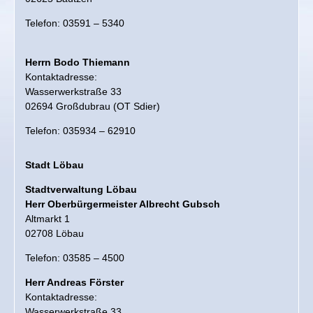
Telefon: 03591 – 5340
Unser Wasser
Herrn Bodo Thiemann
Unsere Kunden
Kontaktadresse:
Wasserwerkstraße 33
Verbrauch
02694 Großdubrau (OT Sdier)
Telefon: 035934 – 62910
Versorgungsnetz
Stadt Löbau
Leitungsauskunft
Stadtverwaltung Löbau
Herr Oberbürgermeister Albrecht Gubsch
Altmarkt 1
02708 Löbau
Telefon: 03585 – 4500
Herr Andreas Förster
Kontaktadresse:
Wasserwerkstraße 33